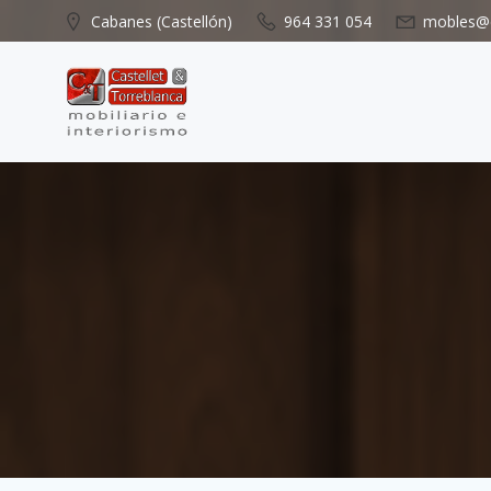
Saltar
Cabanes (Castellón)
964 331 054
mobles@c
al
contenido