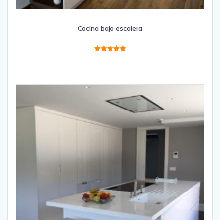
Cocina bajo escalera
Valorado
con
5.00
de 5