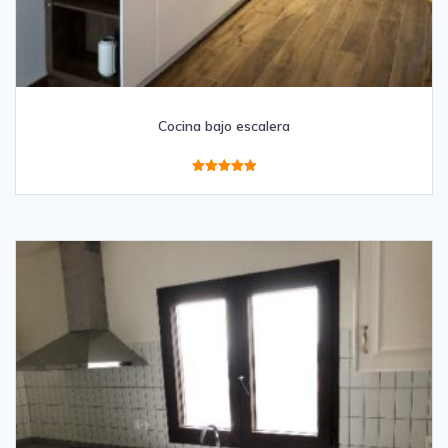
Cocina bajo escalera
Valorado
con
5.00
de 5