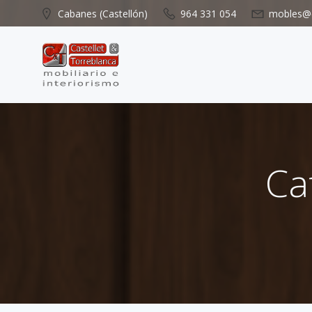
Saltar
Cabanes (Castellón)
964 331 054
mobles@c
al
contenido
Ca