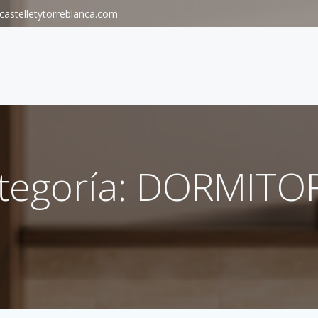
astelletytorreblanca.com
tegoría: DORMITO