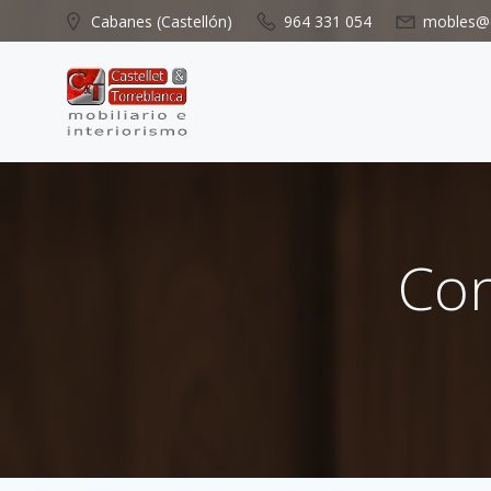
Saltar
Cabanes (Castellón)
964 331 054
mobles@c
al
contenido
Con