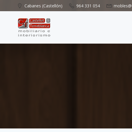
Saltar
Cabanes (Castellón)
964 331 054
mobles@c
al
contenido